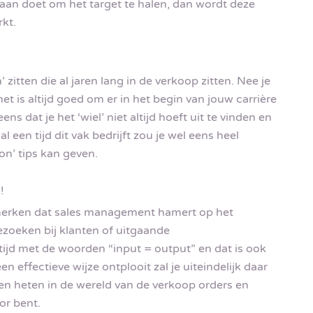
raan doet om het target te halen, dan wordt deze
kt.
 zitten die al jaren lang in de verkoop zitten. Nee je
et is altijd goed om er in het begin van jouw carrière
 dat je het ‘wiel’ niet altijd hoeft uit te vinden en
al een tijd dit vak bedrijft zou je wel eens heel
on’ tips kan geven.
!
je merken dat sales management hamert op het
ezoeken bij klanten of uitgaande
ijd met de woorden “input = output” en dat is ook
en effectieve wijze ontplooit zal je uiteindelijk daar
en heten in de wereld van de verkoop orders en
or bent.