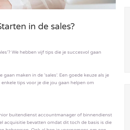
Starten in de sales?
sales’? We hebben vijf tips die je succesvol gaan
 gaan maken in de ’sales’. Een goede keuze als je
enkele tips voor je die jou gaan helpen om
unior buitendienst accountmanager of binnendienst
el acquisitie bevatten omdat dit toch de basis is die
ten beheersen. Ook al ben je voornemens om een