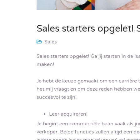
Sales starters opgelet! 
Sales
Sales starters opgelet! Ga jij starten in de ‘
maken!
Je hebt de keuze gemaakt om een carrière te
het mij vraagt en om deze reden hebben we 
succesvol te zijn!
Leer acquireren!
Je begint een commerciële baan vaak als j
verkoper. Beide functies zullen altijd een de
iedere goede ‘sales man of vrouw’ zal moe