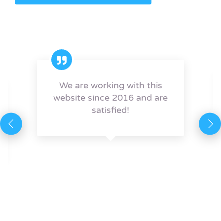
We are working with this
website since 2016 and are
satisfied!
W
Previous
Next
Julia Baedcker – Michael
Page