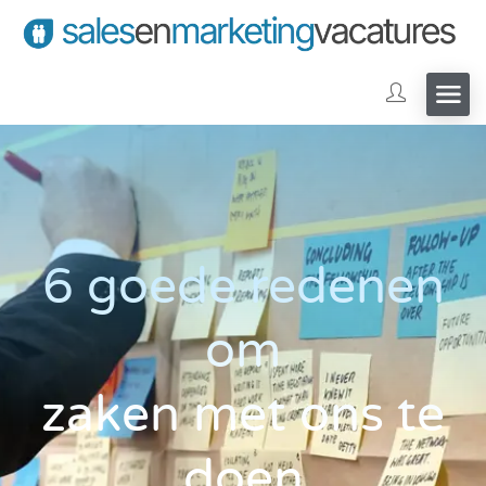
6 goede redenen
om
zaken met ons te
doen