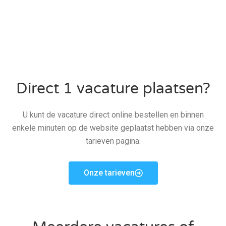
professionals die niet direct op zoek zijn naar
een nieuwe baan, maar wel een 100% match
hebben bij de vacatures van onze
opdrachtgevers.
Direct 1 vacature plaatsen?
U kunt de vacature direct online bestellen en binnen
enkele minuten op de website geplaatst hebben via onze
tarieven pagina.
Onze tarieven