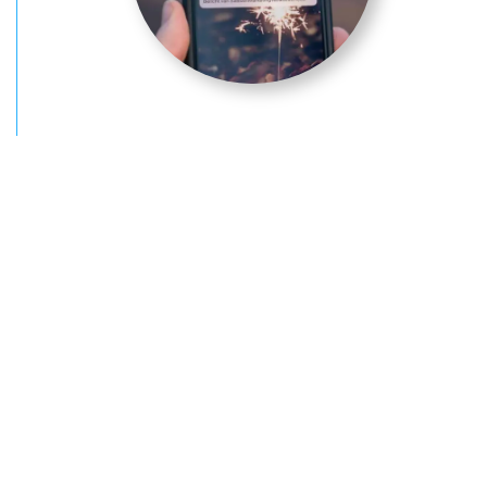
Overtuigd?
Ga gelijk aan de
slag
Naast actief werkzoekenden bereiken wij juist
ook de latente doelgroepen voor uw sales
vacature of marketing vacatures. Onze strategie
is juist ook gericht op het bereiken van