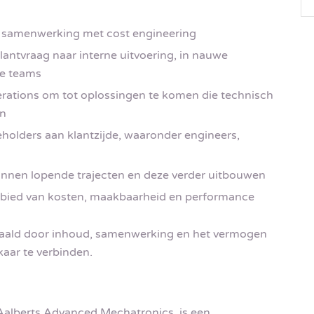
in samenwerking met cost engineering
lantvraag naar interne uitvoering, in nauwe
ne teams
ations om tot oplossingen te komen die technisch
jn
holders aan klantzijde, waaronder engineers,
nnen lopende trajecten en deze verder uitbouwen
ebied van kosten, maakbaarheid en performance
bepaald door inhoud, samenwerking en het vermogen
aar te verbinden.
Aalberts Advanced Mechatronics, is een