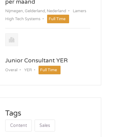
per maand
Nijmegen, Gelderland, Nederland
Lamers
High Tech Systems
Full Time
Junior Consultant YER
Overal
YER
Full Time
Tags
Content
Sales