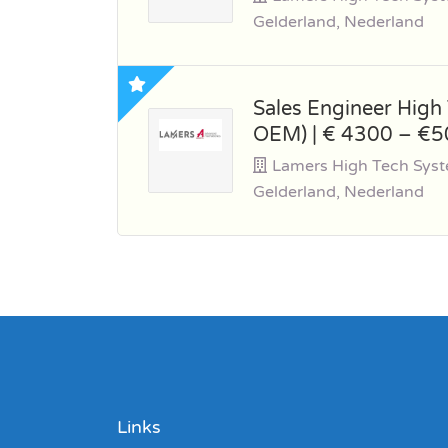
Gelderland, Nederland
Sales Engineer High
OEM) | € 4300 – €
Lamers High Tech Sys
Gelderland, Nederland
Links