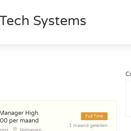
 Tech Systems
C
 Manager High
Full Time
000 per maand
1 maand geleden
tems
Nijmegen,