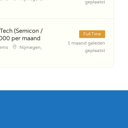
geplaatst
 Tech (Semicon /
Full Time
5000 per maand
1 maand geleden
tems
Nijmegen,
geplaatst