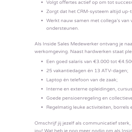
Volgt offertes actief op om tot succes
Zorgt dat het CRM-systeem altijd up-t
Werkt nauw samen met collega’s van v
ondersteunen.
Als Inside Sales Medewerker ontvang je na
werkomgeving. Naast hardwerken staat plez
Een goed salaris van €3.000 tot €4.500
25 vakantiedagen én 13 ATV-dagen;
Laptop én telefoon van de zaak;
Interne en externe opleidingen, cursu
Goede pensioenregeling en collectieve
Regelmatig leuke activiteiten, borrels 
Omschrijf jij jezelf als communicatief sterk,
jou! Wat heb je nog meer nodig om als Insi