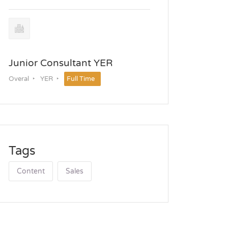
Junior Consultant YER
Overal
YER
Full Time
Tags
Content
Sales