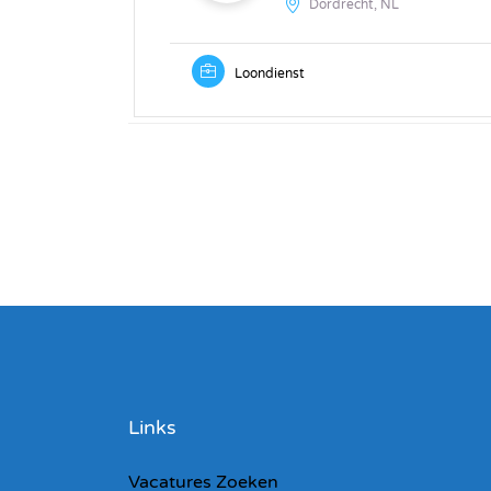
Dordrecht, NL
Loondienst
Links
Vacatures Zoeken