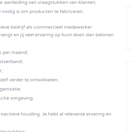
ar aanleiding van vraagstukken van klanten;
e nodig is om producten te fabriceren.
vatieve bedrijf als commercieel medewerker
hangt en jij veel ervaring op kunt doen dan belonen
to per maand;
nstverband;
r;
elf verder te ontwikkelen;
anisatie;
sche omgeving.
oactieve houding. Je hebt al relevante ervaring en
te richting;