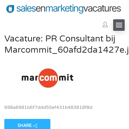
Vacature: PR Consultant bij
Marcommit_60afd2da1427e.
698a6981b6f7ddd55ef431b483818f8d
SHARE