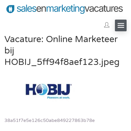
Vacature: Online Marketeer
bij
HOBIJ_5ff94f8aef123.jpeg
38a51f7e5e126c50abe849227863b78e