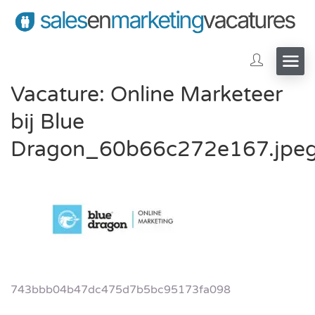
Vacature: Online Marketeer
bij Blue
Dragon_60b66c272e167.jpe
743bbb04b47dc475d7b5bc95173fa098