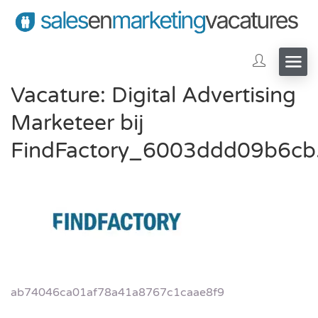
Vacature: Digital Advertising
Marketeer bij
FindFactory_6003ddd09b6cb
ab74046ca01af78a41a8767c1caae8f9