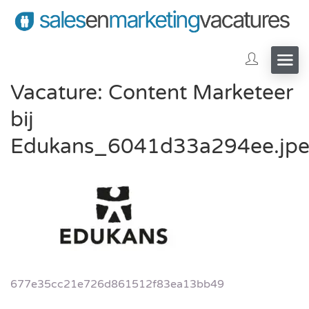
Vacature: Content Marketeer
bij
Edukans_6041d33a294ee.jp
677e35cc21e726d861512f83ea13bb49