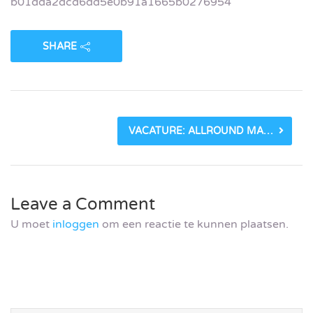
b01dda2dcd6dd5e0b91a1665b0276954
SHARE
VACATURE: ALLROUND MARKETING PROFESSIONAL BIJ ITSPERFECT (28-32 UUR)_5FF7FED17C144.JPEG
Leave a Comment
U moet
inloggen
om een reactie te kunnen plaatsen.