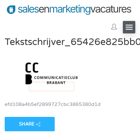
Tekstschrijver_65426e825bb0
efd108a4b5ef2899727cbc3865380d1d
SHARE