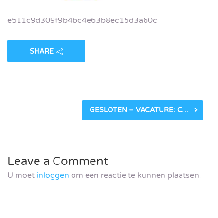
e511c9d309f9b4bc4e63b8ec15d3a60c
SHARE
GESLOTEN – VACATURE: COMMUNICATIEADVISEUR BIJ REGIEORGAAN SIA (ONDERDEEL VAN NWO)_600FB9CDE0271.JPEG
Leave a Comment
U moet
inloggen
om een reactie te kunnen plaatsen.