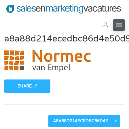
a8a88d214ecedbc86d4e50d
SHARE
A8A88D214ECEDBC86D4E50D944B230BB38181143.JPG