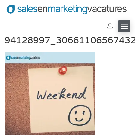
94128997_3066110656743