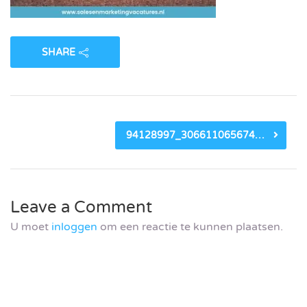
SHARE
94128997_3066110656743279_2740072590910423040_O
Leave a Comment
U moet
inloggen
om een reactie te kunnen plaatsen.