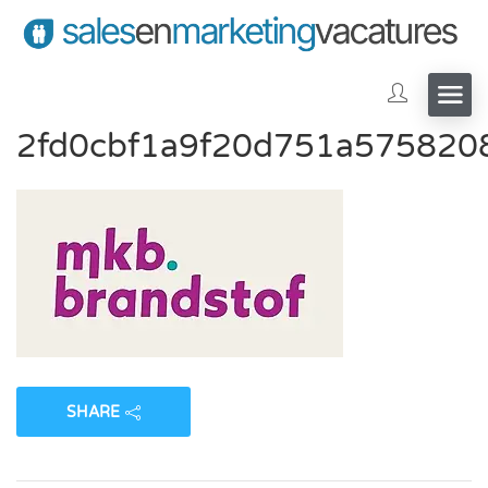
2fd0cbf1a9f20d751a5758208
SHARE