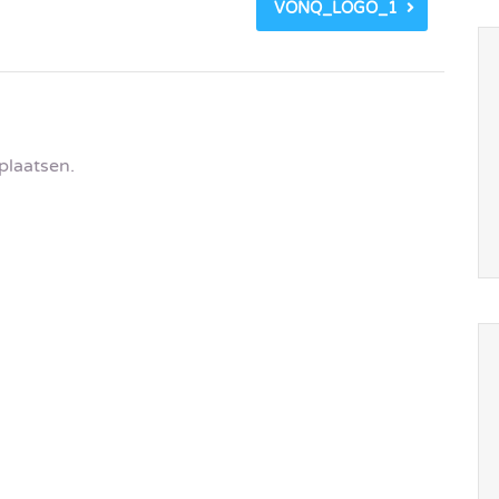
VONQ_LOGO_1
plaatsen.