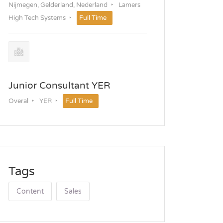
Nijmegen, Gelderland, Nederland
Lamers
High Tech Systems
Full Time
Junior Consultant YER
Overal
YER
Full Time
Tags
Content
Sales