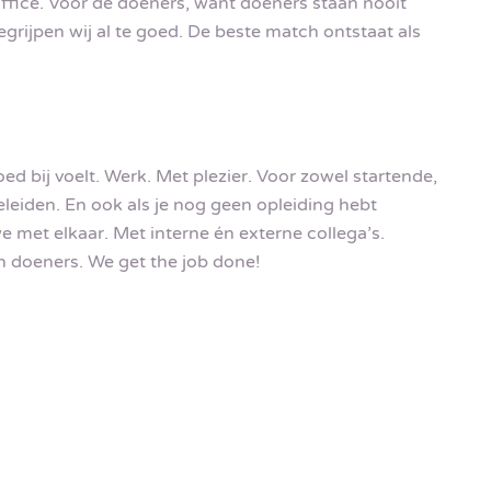
ffice. Voor de doeners, want doeners staan nooit
begrijpen wij al te goed. De beste match ontstaat als
goed bij voelt. Werk. Met plezier. Voor zowel startende,
leiden. En ook als je nog geen opleiding hebt
e met elkaar. Met interne én externe collega’s.
n doeners. We get the job done!