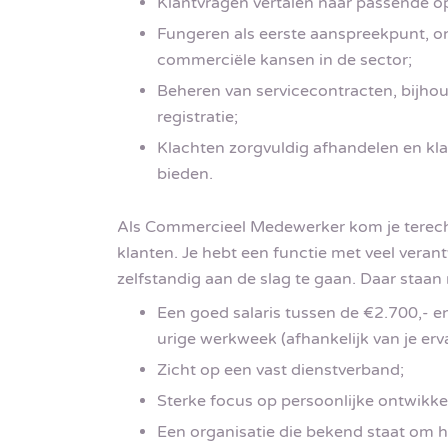
Klantvragen vertalen naar passende op
Fungeren als eerste aanspreekpunt, o
commerciële kansen in de sector;
Beheren van servicecontracten, bijho
registratie;
Klachten zorgvuldig afhandelen en kl
bieden.
Als Commercieel Medewerker kom je terecht 
klanten. Je hebt een functie met veel veran
zelfstandig aan de slag te gaan. Daar staa
Een goed salaris tussen de €2.700,- e
urige werkweek (afhankelijk van je erva
Zicht op een vast dienstverband;
Sterke focus op persoonlijke ontwikke
Een organisatie die bekend staat om h