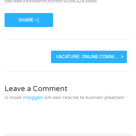
d8c4eb3995bdf5c65ffbc92b63283d86
SHARE
VACATURE: ONLINE COMMUNICATIESPECIALIST BIJ WERKZAAK RIVIERENLAND_5FE195B89F100.JPEG
Leave a Comment
U moet
inloggen
om een reactie te kunnen plaatsen.