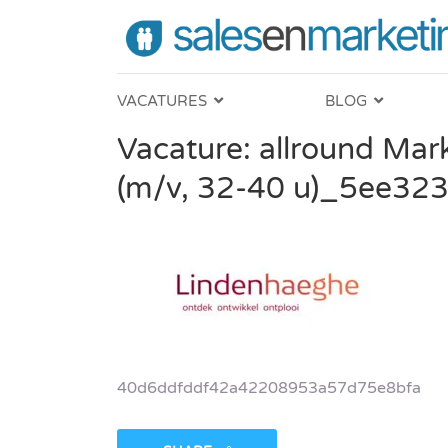
VACATURES
BLOG
Vacature: allround Mar
(m/v, 32-40 u)_5ee323
40d6ddfddf42a42208953a57d75e8bfa