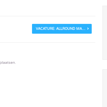
VACATURE: ALLROUND MARKETEER BIJ LINDENHAEGHE (M/V, 32-40 U)_5EE323382BF1F.JPEG
plaatsen.