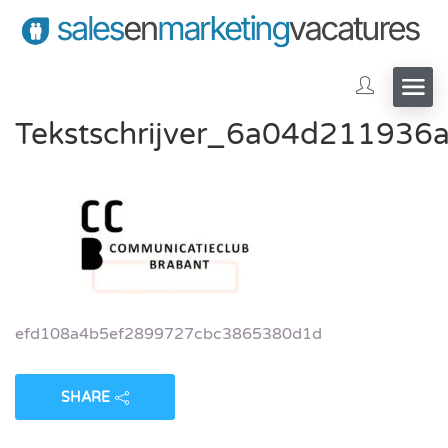
Tekstschrijver_6a04d211936a
efd108a4b5ef2899727cbc3865380d1d
SHARE