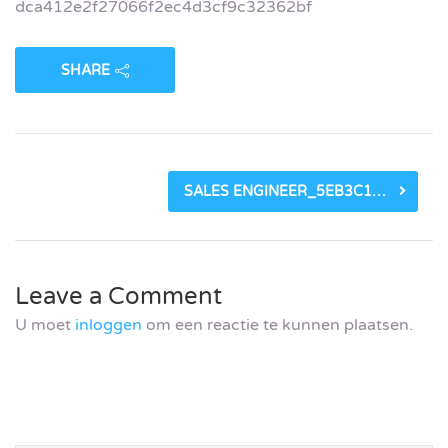
dca412e2f27066f2ec4d3cf9c32362bf
SHARE
SALES ENGINEER_5EB3C18A8F674.PNG
Leave a Comment
U moet
inloggen
om een reactie te kunnen plaatsen.