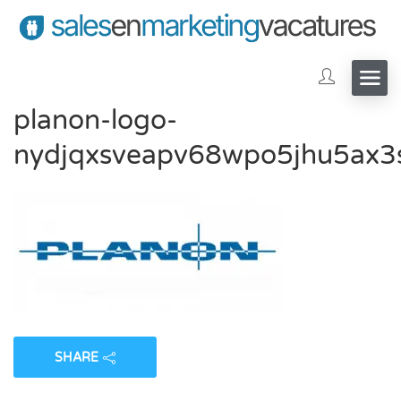
planon-logo-
nydjqxsveapv68wpo5jhu5ax
SHARE