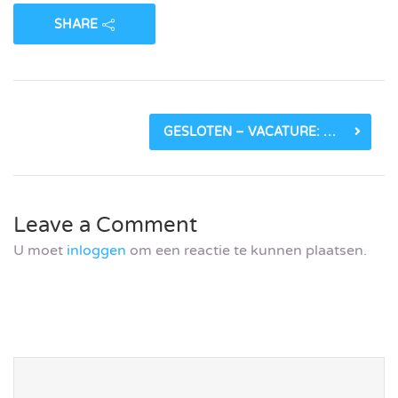
SHARE
GESLOTEN – VACATURE: MARKETEER BIJ STICHTING WANDELNET_60DB699DB54C0.JPEG
Leave a Comment
U moet
inloggen
om een reactie te kunnen plaatsen.