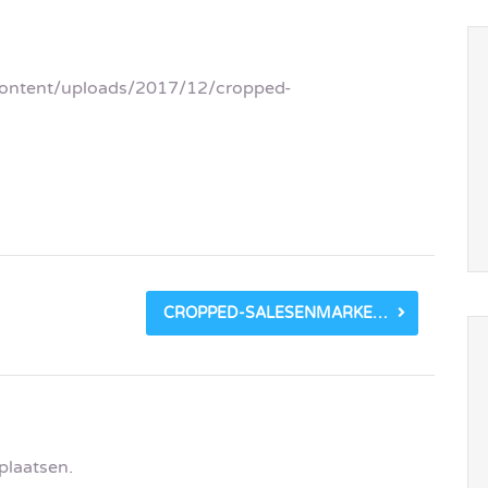
-content/uploads/2017/12/cropped-
CROPPED-SALESENMARKETING_AFBEELDING-2.PNG
plaatsen.