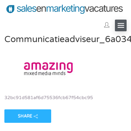
Communicatieadviseur_6a03
32bc91d581af6d75536fcb67f54cbc95
SHARE