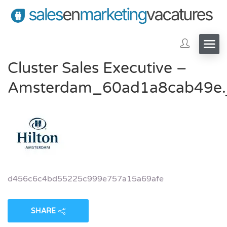
Cluster Sales Executive –
Amsterdam_60ad1a8cab49e.
d456c6c4bd55225c999e757a15a69afe
SHARE