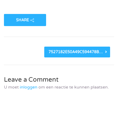
SHARE
7527182E50A49C594478B9E6B546747E6FA59567.JPG
Leave a Comment
U moet
inloggen
om een reactie te kunnen plaatsen.