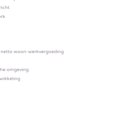
richt
erk
+ netto woon-werkvergoeding
sche omgeving
twikkeling