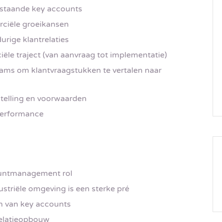
estaande key accounts
rciële groeikansen
ige klantrelaties
ële traject (van aanvraag tot implementatie)
ams om klantvraagstukken te vertalen naar
stelling en voorwaarden
performance
countmanagement rol
ustriële omgeving is een sterke pré
n van key accounts
relatieopbouw