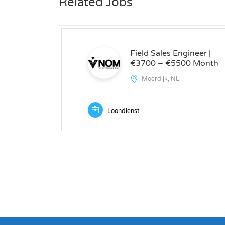
Related Jobs
Field Sales Engineer |
€3700 – €5500 Month
Moerdijk, NL
Loondienst