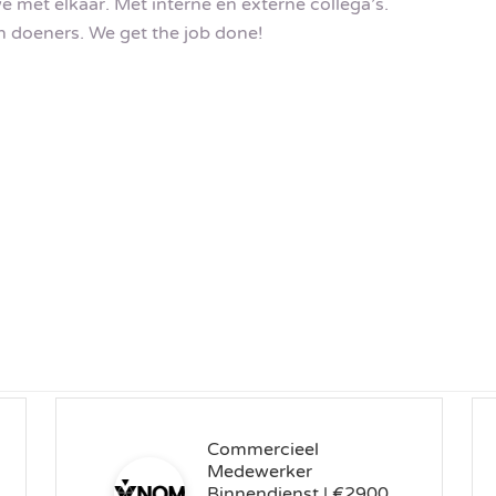
e met elkaar. Met interne én externe collega’s.
n doeners. We get the job done!
Commercieel
Medewerker
Binnendienst | €2900