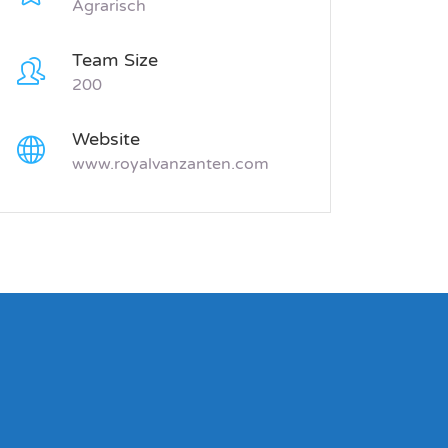
Agrarisch
Team Size
200
Website
www.royalvanzanten.com